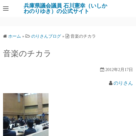
コ
兵庫県議会議員 石川憲幸（いしか
わのりゆき）の公式サイト
ン
テ
ン
ツ
ホーム
»
のりさんブログ
»
音楽のチカラ
へ
ス
音楽のチカラ
キ
ッ
2012年2月17日
プ
のりさん