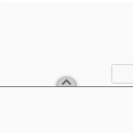
Powered by
WordPress
Theme by
Simple Days
兵庫県丹波市
©2026
兵庫県議会議員 石川憲幸（いしかわのりゆき）の公式サイ
ト