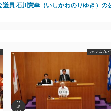
会議員 石川憲幸（いしかわのりゆき）の
グ
のりさんブログ
23
6月