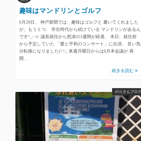
2015
趣味はマンドリンとゴルフ
6月20日、 神戸新聞では、趣味はゴルフと 書いてくれました
が、もう１つ、 学生時代から続けている マンドリンがあるん
です^_−☆ 議長就任から怒涛の1週間が経過、 本日、就任前
から予定していた 「愛と平和のコンサート」に出演、 良い気
分転換になりました(^^;; 来週月曜日からは6月本会議が 再
開…
続きを読む
のりさんブロ