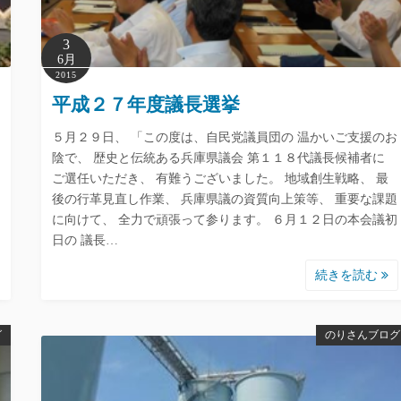
3
6月
2015
平成２７年度議長選挙
５月２９日、 「この度は、自民党議員団の 温かいご支援のお
陰で、 歴史と伝統ある兵庫県議会 第１１８代議長候補者に
ご選任いただき、 有難うございました。 地域創生戦略、 最
後の行革見直し作業、 兵庫県議の資質向上策等、 重要な課題
に向けて、 全力で頑張って参ります。 ６月１２日の本会議初
日の 議長…
続きを読む
グ
のりさんブログ