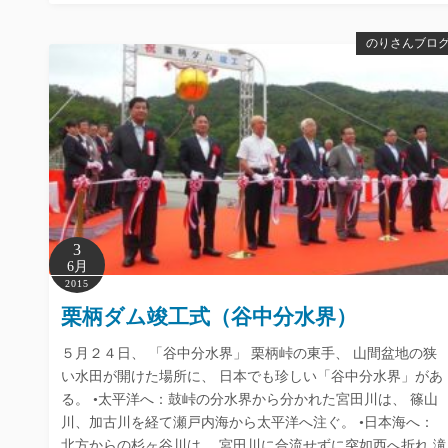
のりさんブロ
3
6月
2015
栗柄ダム竣工式（谷中分水界）
５月２４日、 「谷中分水界」 栗柄峠の東手、 山間盆地の狭
い水田が開けた場所に、 日本でも珍しい「谷中分水界」があ
る。 •太平洋へ：鼓峠の分水界から分かれた宮田川は、 篠山
川、加古川を経て瀬戸内海から太平洋へ注ぐ。 •日本海へ：
北方からの杉ヶ谷川は、 宮田川に合流せずに突如西へ折れ 滝