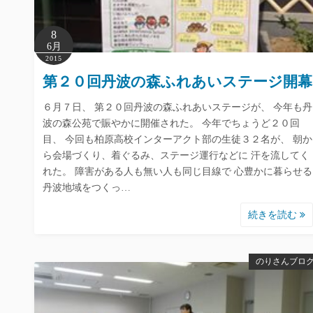
8
6月
2015
第２０回丹波の森ふれあいステージ開幕
６月７日、 第２０回丹波の森ふれあいステージが、 今年も丹
波の森公苑で賑やかに開催された。 今年でちょうど２０回
目、 今回も柏原高校インターアクト部の生徒３２名が、 朝か
ら会場づくり、着ぐるみ、ステージ運行などに 汗を流してく
れた。 障害がある人も無い人も同じ目線で 心豊かに暮らせる
丹波地域をつくっ…
続きを読む
のりさんブロ