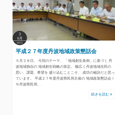
3
6月
2015
平成２７年度丹波地域政策懇話会
５月２８日、 今回のテーマ、 「地域創生条例」に基づく 丹
波地域独自の 地域創生戦略の策定。 幅広く丹波地域住民の
思い、課題、希望を 盛り込むことこそ、 成功の秘訣だと思っ
ています。 平成２７年度丹波県民局主催の 地域政策懇話会Ｉ
Ｎ丹波県民局…
続きを読む