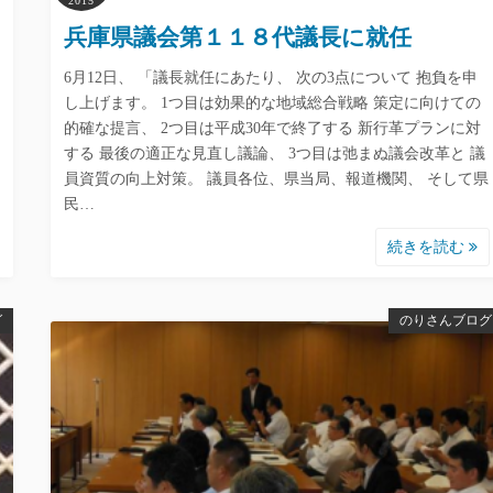
2015
兵庫県議会第１１８代議長に就任
6月12日、 「議長就任にあたり、 次の3点について 抱負を申
し上げます。 1つ目は効果的な地域総合戦略 策定に向けての
的確な提言、 2つ目は平成30年で終了する 新行革プランに対
する 最後の適正な見直し議論、 3つ目は弛まぬ議会改革と 議
員資質の向上対策。 議員各位、県当局、報道機関、 そして県
民…
続きを読む
グ
のりさんブログ