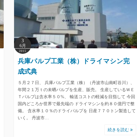
3
6月
2015
兵庫パルプ工業（株）ドライマシン完
成式典
５月２７日、 兵庫パルプ工業（株）（丹波市山南町谷川）、
年間２１万ｔの未晒パルプを生産、販売。 生産しているＷＥ
Ｔパルプは含水率５０%、 輸送コストの軽減を目指して 今回
国内どころか世界で最先端の ドライマシンを約８０億円で整
備。 含水率１０％のドライパルプを 日産７７０トン製造して
いく。 丹波市…
続きを読む