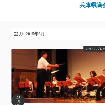
コ
兵庫県議
ン
テ
ン
ツ
へ
月:
2015年6月
ス
キ
のりさんブロ
ッ
プ
23
6月