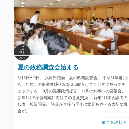
12
12月
2019
夏の政務調査会始まる
8月8日〜9日、 兵庫県議会、夏の政務調査会。 平成31年度(令
和元年度）の事業進捗状況を 2日間かけて全部局に亘ってチ
ェックする。 9月の重要政策提言、11月の知事への要望会、
新年1月の予算編成に向けての意見交換、 新年2月本会議での
代表一般質問等、 議員が直接当局側に意見を述べる大切な機
会が、…
続きを読む