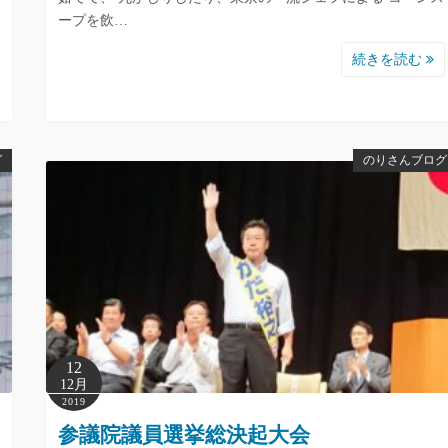
ープを飲…
続きを読む
グ
のりさんブログ
12
12月
2019
参議院議員選挙総決起大会