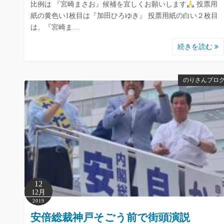
比例は 『宮崎まさお』候補を宜しくお願いします
投票用
紙の黄色い1枚目は『加田ひろゆき』 投票用紙の白い２枚目
は、『宮崎ま…
続きを読む
のりさんブロ
12
12月
2019
安倍総裁神戸そごう前で街頭演説