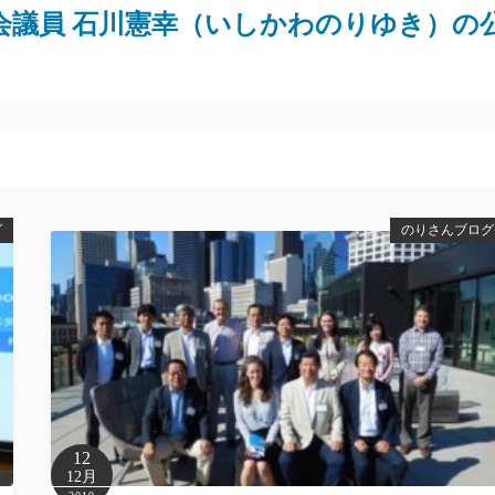
会議員 石川憲幸（いしかわのりゆき）の
グ
のりさんブログ
12
12月