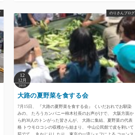
グ
のりさんブログ
12
12月
2019
大路の夏野菜を食する会
7月15日、 『大路の夏野菜を食する会』 くいだおれでお馴染
みの、 たろうカンパニー柿木社長のお声がけで、 大阪方面か
ら約30人のトンがった皆さんが、 大路に集結、夏野菜の代表
格 トウモロコシの収穫から始まり、 中山公民館で皮を剥いて
茹でて、 丸かじりしたり、東京の一流シェフによる コーンス