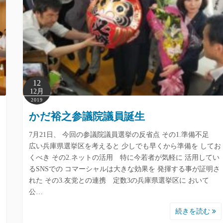
12
12月
2019
かだ裕之参議院議員誕生
7月21日、 今回の参議院議員選挙の反省点 その1.準備不足
広い兵庫県選挙区を考えると 少しでも早くから準備を してお
くべき その2.ネットの活用 特に今若者が気軽に 活用してい
るSNSでの コマーシャルは大きな効果を 発揮する事が証明さ
れた その3.友党との連携 定数3の兵庫県選挙区に おいて
公…
続きを読む