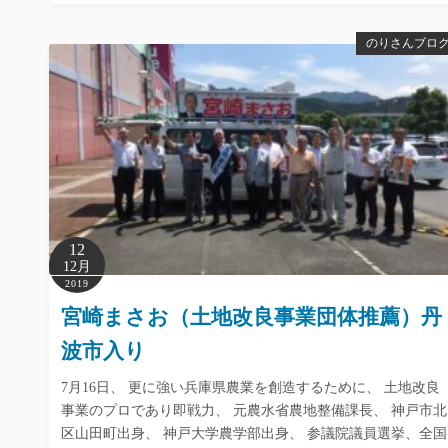
のりさんブロ
12
12月
2019
宮崎まさお（土地改良事業団体推薦）丹
波市入り
7月16日、 更に強い兵庫県農業を創造するために、 土地改良
事業のプロであり即戦力、 元農水省農地整備課長、 神戸市北
区山田町出身、 神戸大学農学部出身、 参議院議員選挙、全国