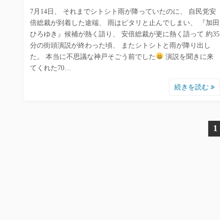
7月14日、 それまでシトシト雨が降っていたのに、 自民党安
倍総裁が到着した途端、 雨はピタリと止んでしまい、 『加田
ひろゆき』候補が熱く語り、 安倍総裁が更に熱く語って 約35
分の街頭演説が終わった頃、 またシトシトと雨が降り出し
た。 本当に不思議な神戸そごう前でした
演説を聞きに来
てくれた70…
続きを読む
投
1
稿
の
ペ
ー