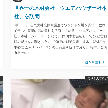
2019
世界一の木材会社「ウエアハウザー社本
社」を訪問
8月19日、 自民党林業振興議連でワシントン州を訪問、 世界
で最も生産量の高い森林を所有している 「ウエアハウザー
社」本社（シアトル市）にて、 民間木材会社としての 経営戦
略の現状をお聞きした。 1900年の創業以来、原木、製材品を
中心に 全米ナンバーワンの出荷量を続けており、 毎年、全所
有林の約２…
続きを読む
グ
のりさんブログ