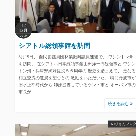
12
12月
2019
シアトル総領事館を訪問
8月19日、 自民党議員団林業振興議員連盟で、 ワシントン州
を訪問、 在シアトル日本総領事館山田洋一郎総領事と ワシン
トン州・兵庫県姉妹提携５６周年の 歴史を踏まえて、 更なる
相互交流の進展を望むとの 激励をいただいた。 特に丹波市が
旧氷上郡時代から 姉妹提携しているケント市と オーバン市の
市長が …
続きを読む
のりさんブロ