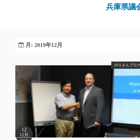
コ
兵庫県議
ン
テ
ン
ツ
へ
月:
2019年12月
ス
キ
のりさんブロ
ッ
プ
12
12月