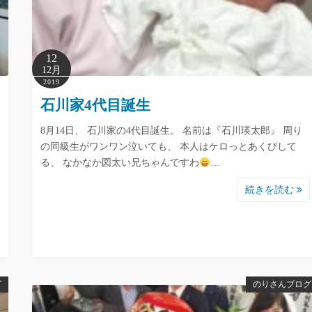
12
12月
2019
石川家4代目誕生
8月14日、 石川家の4代目誕生。 名前は『石川瑛太郎』 周り
の同級生がワンワン泣いても、 本人はケロっとあくびして
る、 なかなか図太い兄ちゃんですわ
…
続きを読む
グ
のりさんブログ