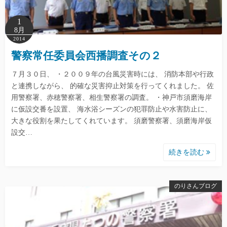
1
8月
2014
警察常任委員会西播調査その２
７月３０日、 ・２００９年の台風災害時には、 消防本部や行政
と連携しながら、 的確な災害抑止対策を行ってくれました。 佐
用警察署、赤穂警察署、相生警察署の調査。 ・神戸市須磨海岸
に仮設交番を設置、 海水浴シーズンの犯罪防止や水害防止に、
大きな役割を果たしてくれています。 須磨警察署、須磨海岸仮
設交…
続きを読む
のりさんブログ