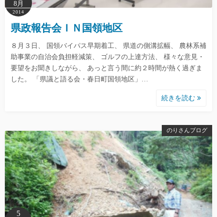
8月
2014
県政報告会ＩＮ国領地区
８月３日、 国領バイパス早期着工、 県道の側溝拡幅、 農林系補
助事業の自治会負担軽減策、 ゴルフの上達方法、 様々な意見・
要望をお聞きしながら、 あっと言う間に約２時間が熱く過ぎま
した。 「県議と語る会・春日町国領地区」…
続きを読む
のりさんブログ
5