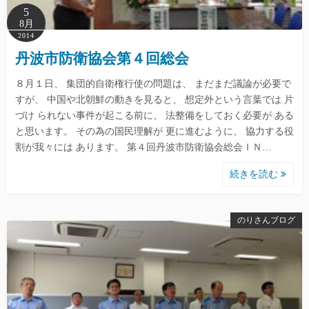
5
8月
2014
丹波市防衛協会第４回総会
８月１日、 集団的自衛権行使の問題は、 まだまだ議論が必要で
すが、 中国や北朝鮮の動きを見ると、 想定外という言葉では 片
づけ られない事件が起こる前に、 法整備をしておく必要が ある
と思います。 その為の国民理解が 更に進むように、 協力する役
割が我々には あります。 第４回丹波市防衛協会総会ＩＮ…
続きを読む
のりさんブログ