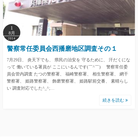
1
8月
2014
警察常任委員会西播磨地区調査その１
7月29日、 炎天下でも、 県民の治安を 守るために、 汗だくにな
って 働いている署員が ここにいるんです(￣^￣)ゞ 警察常任委
員会管内調査 たつの警察署、 福崎警察署、 相生警察署、 網干
警察署、 姫路警察署、 飾磨警察署、 姫路駅前交番、 素晴らし
い 調査対応でした^_^;…
続きを読む