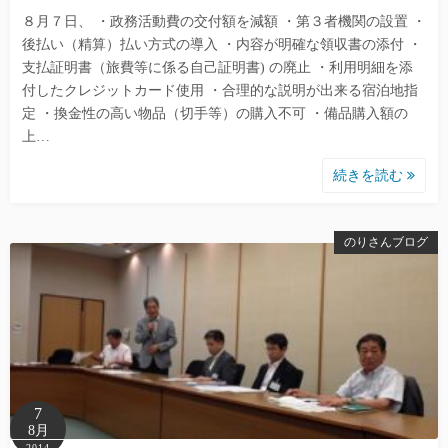
８月７日、 ・政務活動費の交付額を減額 ・第３者機関の設置 ・
後払い（精算）払い方式の導入 ・内容が明確な領収書の添付 ・
支払証明書（旅費等に係る自己証明書) の廃止 ・利用明細を添
付したクレジットカード使用 ・合理的な説明が出来る宿泊地指
定 ・換金性の高い物品（切手等）の購入不可 ・備品購入額の
上…
続きを読む
のりさんブログ
7
8月
2014