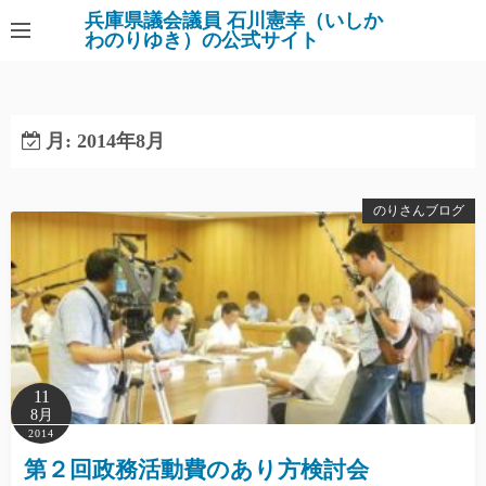
コ
兵庫県議会議員 石川憲幸（いしか
わのりゆき）の公式サイト
ン
テ
ン
ツ
月:
2014年8月
へ
ス
キ
のりさんブログ
ッ
プ
11
8月
2014
第２回政務活動費のあり方検討会