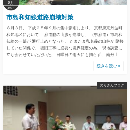
8月
2014
市島和知線道路崩壊対策
８月３日、 平成２５年９月の集中豪雨により、 京都府京丹波町
和知地区において、 府道脇の山腹が崩壊し、 （県府道）市島和
知線の一部が 通行止めとなった。 たまたま私名義の山林が 隣接
していた関係で、 復旧工事に必要な境界確定の為、 現地調査に
立ち会わせていただいた。 日曜日の雨天にも拘らず、 南丹土…
続きを読む
のりさんブログ