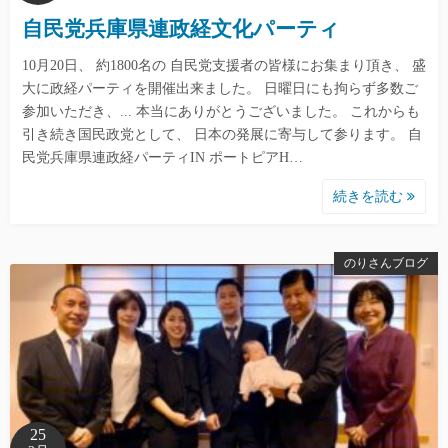
自民党兵庫県連政経文化パーティ
10月20日、 約1800名の 自民党支援者の皆様にお集まり頂き、 盛
大に政経パーティを開催出来ました。 日曜日にも拘らず多数ご
参加いただき、... 本当にありがとうございました。 これからも
引き続き国民政党として、 日本の発展に寄与して参ります。 自
民党兵庫県連政経パーティIN ポートピアH…
続きを読む
のりさんブログ
25