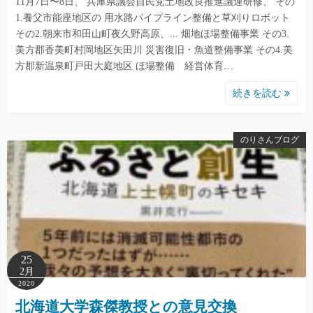
11月7日〜8日、 兵庫県議会自民党土地改良推進議連研修、 その
1.養父市能座地区の 用水路パイプライン整備と草刈りロボット
その2.朝来市和田山町夜久野高原、... 畑地ほ場整備事業 その3.
美方郡香美町村岡地区矢田川 災害復旧・魚道整備事業 その4.美
方郡新温泉町戸田大庭地区 ほ場整備 経営体育…
続きを読む
のりさんブログ
25
2月
2020
北海道大学森傑教授との意見交換