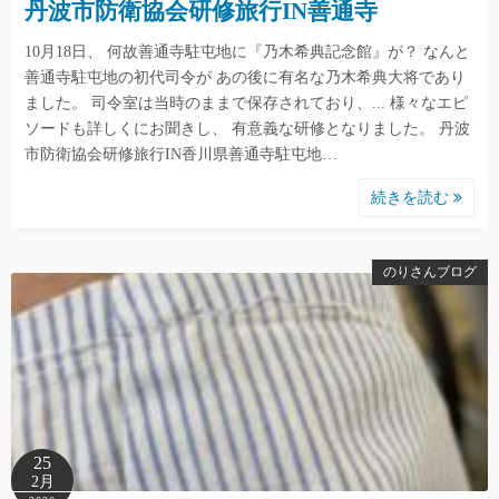
丹波市防衛協会研修旅行IN善通寺
10月18日、 何故善通寺駐屯地に『乃木希典記念館』が？ なんと
善通寺駐屯地の初代司令が あの後に有名な乃木希典大将であり
ました。 司令室は当時のままで保存されており、... 様々なエピ
ソードも詳しくにお聞きし、 有意義な研修となりました。 丹波
市防衛協会研修旅行IN香川県善通寺駐屯地…
続きを読む
のりさんブログ
25
2月