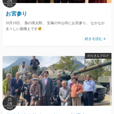
2月
2020
お宮参り
10月19日、 孫の瑛太郎、 宝塚の中山寺にお宮参り。 なかなか
太々しい面構えです
…
続きを読む
のりさんブログ
25
2月
2020