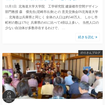
11月1日. 北海道大学大学院 工学研究院 建築都市空間デザイン
部門教授 森 傑先生(尼崎市出身)との 意見交換会IN北海道大学
... 北海道は兵庫県と同じく 全体の人口は約540万人、 しかし市
町村の数は179と 兵庫県の41に比べて4倍以上多い。 当然人口の
少ない自治体が多数存在するわけで、 …
続きを読む
のりさんブログ
25
2月
2020