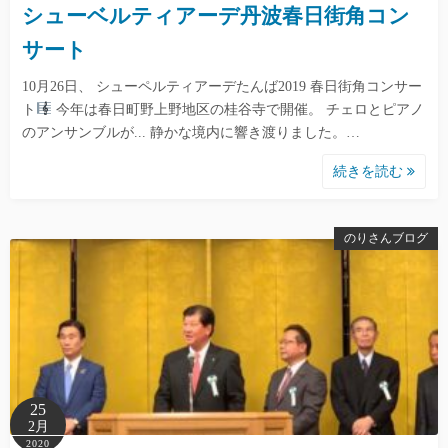
シューベルティアーデ丹波春日街角コン
サート
10月26日、 シューペルティアーデたんば2019 春日街角コンサー
ト
今年は春日町野上野地区の桂谷寺で開催。 チェロとピアノ
のアンサンブルが... 静かな境内に響き渡りました。…
続きを読む
のりさんブログ
25
2月
2020