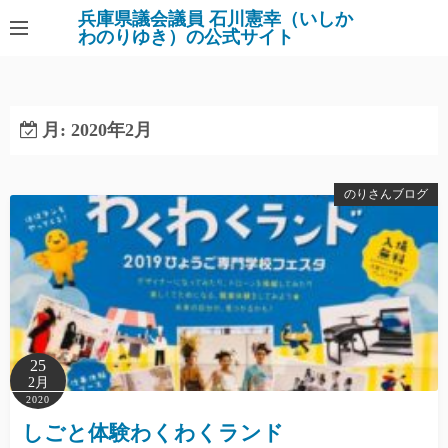
コ
兵庫県議会議員 石川憲幸（いしか
わのりゆき）の公式サイト
ン
テ
ン
ツ
月:
2020年2月
へ
ス
キ
のりさんブログ
ッ
プ
25
2月
2020
しごと体験わくわくランド