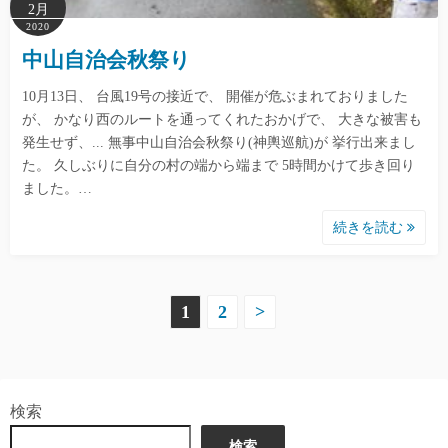
2月
2020
中山自治会秋祭り
10月13日、 台風19号の接近で、 開催が危ぶまれておりました
が、 かなり西のルートを通ってくれたおかげで、 大きな被害も
発生せず、... 無事中山自治会秋祭り(神輿巡航)が 挙行出来まし
た。 久しぶりに自分の村の端から端まで 5時間かけて歩き回り
ました。…
続きを読む
投
1
2
>
稿
の
検索
ペ
検索