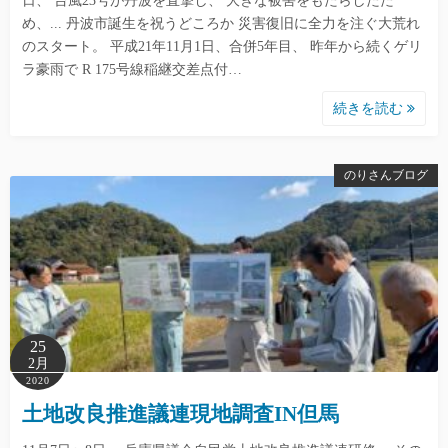
日、 台風23号が丹波を直撃し、 大きな被害をもたらしたた
め、... 丹波市誕生を祝うどころか 災害復旧に全力を注ぐ大荒れ
のスタート。 平成21年11月1日、合併5年目、 昨年から続くゲリ
ラ豪雨で R 175号線稲継交差点付…
続きを読む
のりさんブログ
25
2月
2020
土地改良推進議連現地調査IN但馬