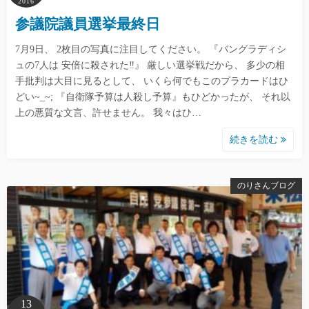
2016
参議院議員選挙最終日
7月9日、 2枚目の写真に注目してください。 『バングラディシ
ュの7人は 安倍に殺された‼︎』 厳しい選挙戦だから、 多少の相
手批判は大目に見るとして、 いくら何でもこのプラカードはひ
どい~_~; 『自衛隊予算は人殺し予算』もひどかったが、 それ以
上の悪質な文言、許せません。 我々はひ…
続きを読む
のりさんブログ
13