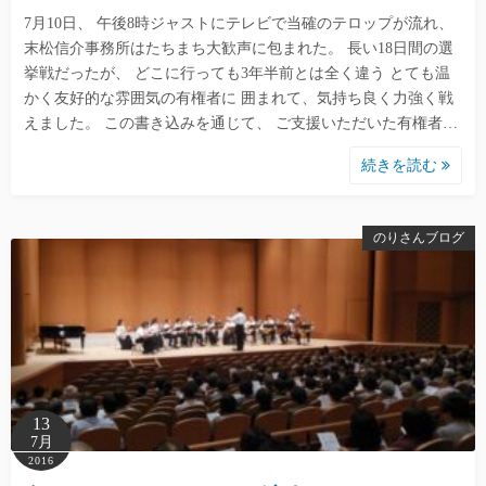
7月10日、 午後8時ジャストにテレビで当確のテロップが流れ、
末松信介事務所はたちまち大歓声に包まれた。 長い18日間の選
挙戦だったが、 どこに行っても3年半前とは全く違う とても温
かく友好的な雰囲気の有権者に 囲まれて、気持ち良く力強く戦
えました。 この書き込みを通じて、 ご支援いただいた有権者…
続きを読む
のりさんブログ
13
7月
2016