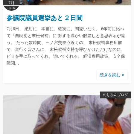
7月
2016
参議院議員選挙あと２日間
7月8日、 絶対に、本当に、確実に、間違いなく、 6年前に比べ
て『自民党と末松候補』に 対する温かい眼差しと意思表示が違
う。 たった数時間、三ノ宮交差点近くの、 末松候補事務所前
で、道行く皆さんに、 末松候補支持を呼びかけただけなのに、
ビラを手に取ってくれ、頷いてくれる。 経済雇用政策、安全保
障関…
続きを読む
のりさんブログ