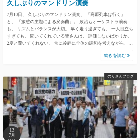
久しぶりのマンドリン演奏
7月10日、 久しぶりのマンドリン演奏、 『高原列車は行く』
と、 『旅愁の主題による変奏曲』。 政治もオーケストラ演奏
も、 リズムとバランスが大切。 早く走り過ぎても、 一人目立ち
すぎても、 聞いてくれている皆さんは、 評価しないばかりか、
2度と聞いてくれない。 常に冷静に全体の調和を考えながら、…
続きを読む
のりさんブログ
13
7月