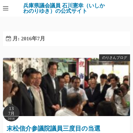
コ
兵庫県議会議員 石川憲幸（いしか
わのりゆき）の公式サイト
ン
テ
ン
ツ
月:
2016年7月
へ
ス
キ
のりさんブログ
ッ
プ
13
7月
2016
末松信介参議院議員三度目の当選