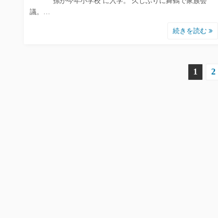
孫が今年小学校 に入学。 久しぶりに舞鶴で家族会
議。…
続きを読む
投
1
2
稿
の
ペ
ー
ジ
送
り