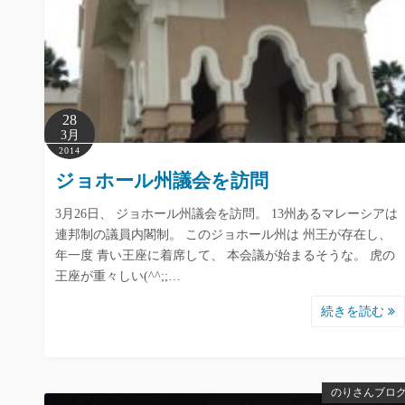
28
3月
2014
ジョホール州議会を訪問
3月26日、 ジョホール州議会を訪問。 13州あるマレーシアは
連邦制の議員内閣制。 このジョホール州は 州王が存在し、
年一度 青い王座に着席して、 本会議が始まるそうな。 虎の
王座が重々しい(^^;;…
続きを読む
のりさんブロ