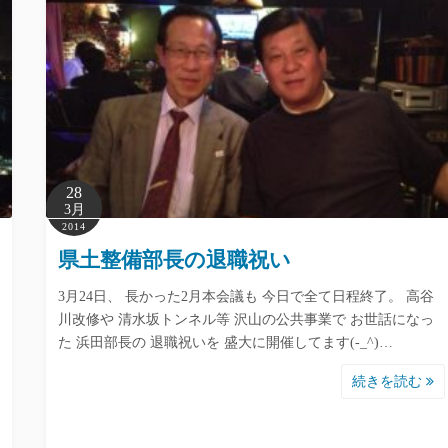
28
3月
2014
県土整備部長の退職祝い
3月24日、 長かった2月本会議も 今日で全て日程終了。 高谷
川改修や 清水坂トンネル等 沢山の公共事業で お世話になっ
た 浜田部長の 退職祝いを 盛大に開催してます(-_^)…
続きを読む