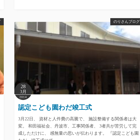
グ
のりさんブログ
28
3月
2014
認定こども園わだ竣工式
3月22日、 資材と人件費の高騰で、 施設整備する関係者は大
変。 和田福祉会、丹波市、工事関係者、 3者共が苦労して完
成しただけに、 感無量の思いが伝わります。 『認定こども園