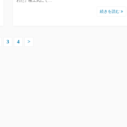
わだ』竣工式にて…
続きを読む
3
4
>