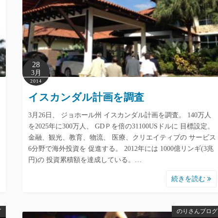
28
3月
2014
イスカンダル計画を調査
3月26日、 ジョホール州 イスカンダル計画を調査。 140万人
を2025年に300万人、 GDＰを倍の31100USドルに 目標設定。
金融、観光、教育、物流、 医療、クリエイティブの サービス
6分野で海外投資を 促進する。 2012年には 1000億リンギ(3兆
円)の 投資累積額を達成している。…
続きを読む
グ
のりさんブログ