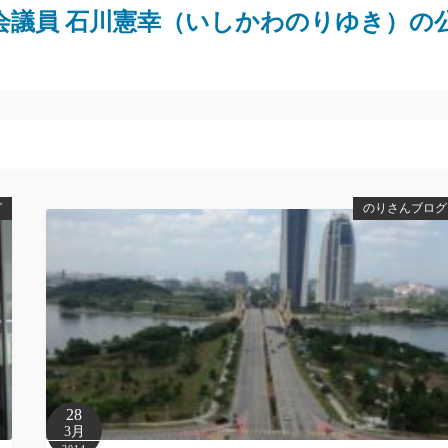
会議員 石川憲幸（いしかわのりゆき）の
グ
のりさんブログ
28
3月