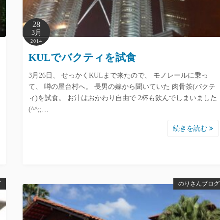
28
3月
2014
KULでバクティを試食
3月26日、 せっかくKULまで来たので、 モノレールに乗っ
て、 噂の屋台村へ。 長男の嫁から聞いていた 肉骨茶(バクテ
ィ)を試食。 お汁はおかわり自由で 2杯も飲んでしまいました
(^^;;…
続きを読む
グ
のりさんブログ