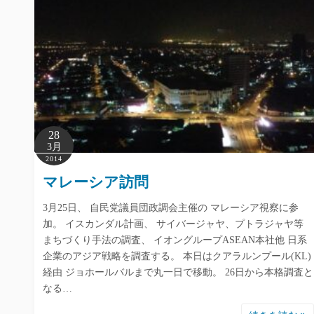
28
3月
2014
マレーシア訪問
3月25日、 自民党議員団政調会主催の マレーシア視察に参
加。 イスカンダル計画、 サイバージャヤ、プトラジャヤ等
まちづくり手法の調査、 イオングループASEAN本社他 日系
企業のアジア戦略を調査する。 本日はクアラルンプール(KL)
経由 ジョホールバルまで丸一日で移動。 26日から本格調査と
なる…