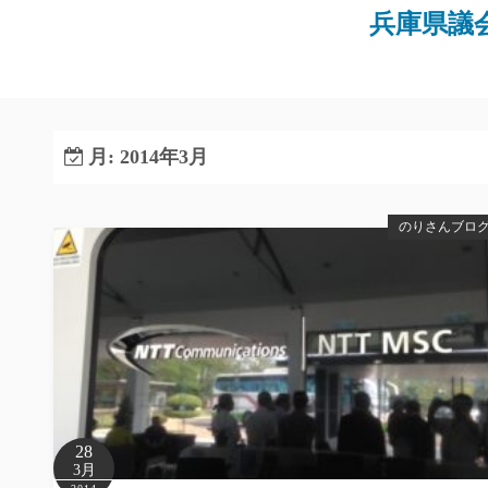
コ
兵庫県議
ン
テ
ン
ツ
へ
月:
2014年3月
ス
キ
のりさんブロ
ッ
プ
28
3月