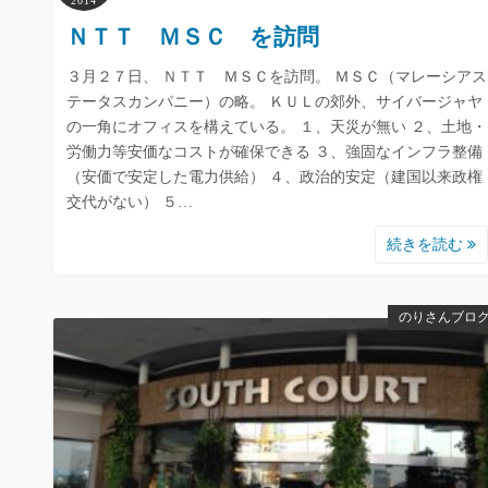
2014
ＮＴＴ ＭＳＣ を訪問
３月２７日、 ＮＴＴ ＭＳＣを訪問。 ＭＳＣ（マレーシアス
テータスカンパニー）の略。 ＫＵＬの郊外、サイバージャヤ
の一角にオフィスを構えている。 １、天災が無い ２、土地・
労働力等安価なコストが確保できる ３、強固なインフラ整備
（安価で安定した電力供給） ４、政治的安定（建国以来政権
交代がない） ５…
続きを読む
のりさんブロ