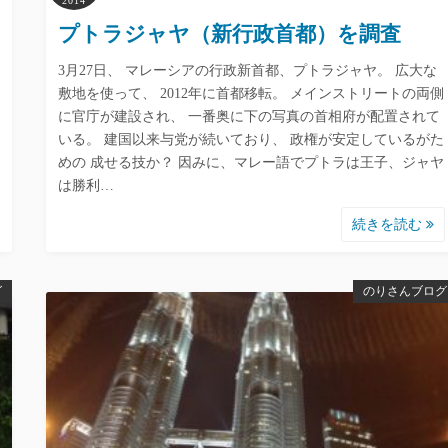
2014
プトラジャヤ（新行政首都）を調査
3月27日、 マレーシアの行政新首都、プトラジャヤ。 広大な
敷地を使って、 2012年に首都移転。 メインストリートの両側
に官庁が建設され、 一番奥に下の写真の首相府が配置されて
いる。 建国以来与党が続いており、 政権が安定しているがた
めの 成せる技か？ 因みに、マレー語でプトラは王子、ジャヤ
は勝利…
続きを読む
グ
のりさんブログ