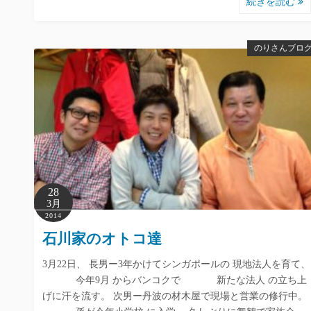
続きを読む
のりさんブロ
28
3月
2014
石川家のオトコ達
3月22日、 長男ー3年かけてシンガポールの 現地法人を育て、
今年9月 からバンコクで 新たな法人 の立ち上
げに汗を流す。 次男ー丹波の材木屋で現場と営業の修行中。