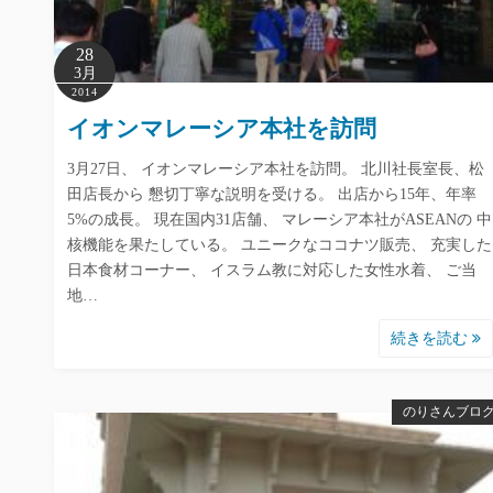
28
3月
2014
イオンマレーシア本社を訪問
3月27日、 イオンマレーシア本社を訪問。 北川社長室長、松
田店長から 懇切丁寧な説明を受ける。 出店から15年、年率
5%の成長。 現在国内31店舗、 マレーシア本社がASEANの 中
核機能を果たしている。 ユニークなココナツ販売、 充実した
日本食材コーナー、 イスラム教に対応した女性水着、 ご当
地…
続きを読む
のりさんブロ