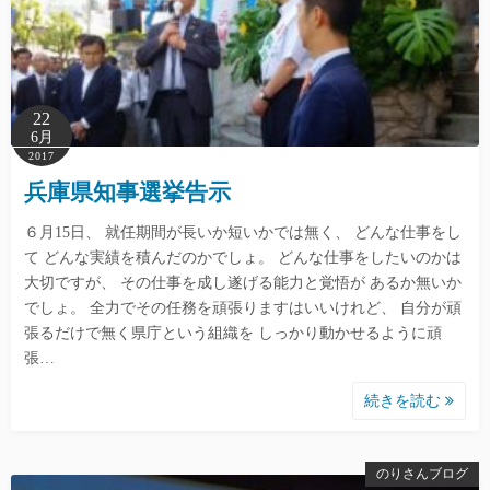
22
6月
2017
兵庫県知事選挙告示
６月15日、 就任期間が長いか短いかでは無く、 どんな仕事をし
て どんな実績を積んだのかでしょ。 どんな仕事をしたいのかは
大切ですが、 その仕事を成し遂げる能力と覚悟が あるか無いか
でしょ。 全力でその任務を頑張りますはいいけれど、 自分が頑
張るだけで無く県庁という組織を しっかり動かせるように頑
張…
続きを読む
のりさんブログ