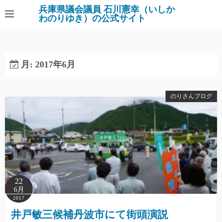
コ
兵庫県議会議員 石川憲幸（いしか
わのりゆき）の公式サイト
ン
テ
ン
ツ
月:
2017年6月
へ
ス
キ
のりさんブログ
ッ
プ
22
6月
2017
井戸敏三候補丹波市にて街頭演説