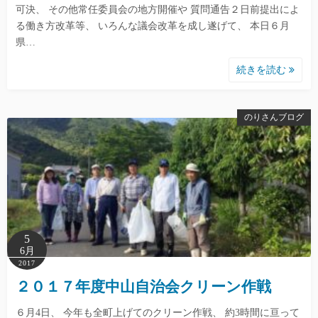
可決、 その他常任委員会の地方開催や 質問通告２日前提出によ
る働き方改革等、 いろんな議会改革を成し遂げて、 本日６月
県…
続きを読む
のりさんブログ
5
6月
2017
２０１７年度中山自治会クリーン作戦
６月4日、 今年も全町上げてのクリーン作戦、 約3時間に亘って