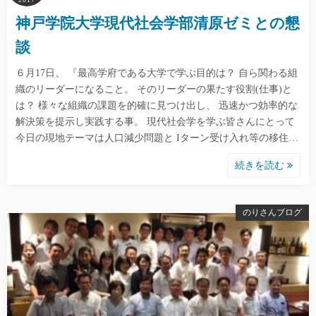
神戸学院大学現代社会学部清原ゼミとの懇
談
６月17日、 『最高学府である大学で学ぶ目的は？ 自ら関わる組
織のリーダーになること。 そのリーダーの果たす役割(仕事)と
は？ 様々な組織の課題を的確に見つけ出し、 迅速かつ効率的な
解決策を提示し実践する事。 現代社会学を学ぶ皆さんにとって
今日の現地テーマは人口減少問題と Iターン受け入れ等の移住…
続きを読む
のりさんブログ