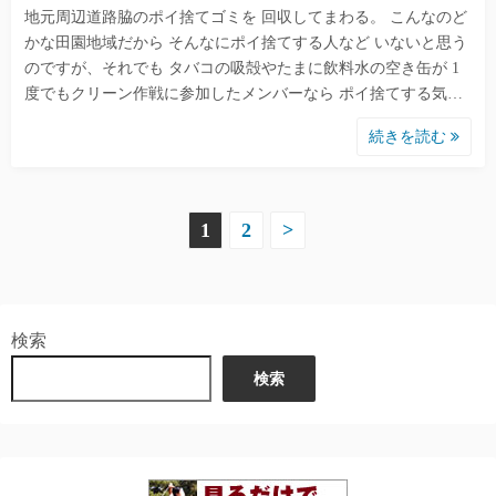
地元周辺道路脇のポイ捨てゴミを 回収してまわる。 こんなのど
かな田園地域だから そんなにポイ捨てする人など いないと思う
のですが、それでも タバコの吸殻やたまに飲料水の空き缶が 1
度でもクリーン作戦に参加したメンバーなら ポイ捨てする気…
続きを読む
投
1
2
>
稿
の
検索
ペ
検索
ー
ジ
送