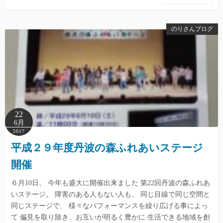
のりさんブログ
22
6月
2017
平成２９年度丹波の森ふれあいステージ
開催
６月10日、 今年も盛大に開催出来ました 第22回丹波の森ふれあ
いステージ。 障害のある人もない人も、 同じ目線で同じ空間と
同じステージで、 様々なパフォーマンスを繰り広げる事によっ
て 偏見を取り除き、お互いが明るく豊かに 生活できる地域を創