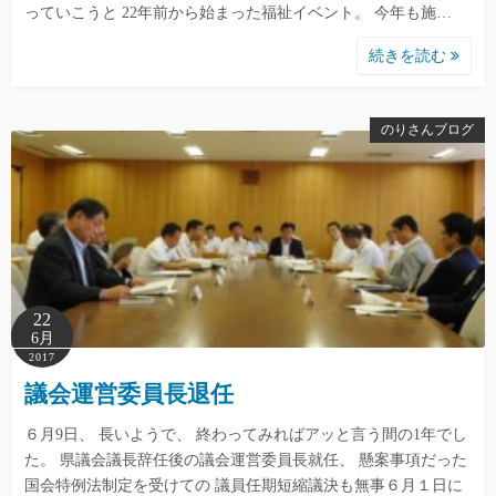
っていこうと 22年前から始まった福祉イベント。 今年も施…
続きを読む
のりさんブログ
22
6月
2017
議会運営委員長退任
６月9日、 長いようで、 終わってみればアッと言う間の1年でし
た。 県議会議長辞任後の議会運営委員長就任、 懸案事項だった
国会特例法制定を受けての 議員任期短縮議決も無事６月１日に