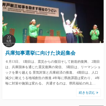
22
6月
2017
兵庫知事選挙に向けた決起集会
６月13日、 1期目は、震災からの復旧そして創造的復興、 2期目
は、兵庫国体を通じた震災復興の発信、 3期目は、リーマンショ
ックを乗り越える 景気対策と兵庫経済の推進、 4期目は、人口
減少に耐えうる地域創生の推進 4年毎に県政課題は変わり、 4年
毎に対策や施策は変わる。 共通するのは、県民福祉の向上…
続きを読む