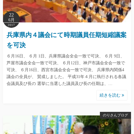
22
6月
2017
兵庫県内４議会にて時期議員任期短縮議案
を可決
６月16日、 ６月 1日、兵庫県議会全会一致で可決、 ６月 9日、
芦屋市議会全会一致で可決、 ６月12日、神戸市議会全会一致で
可決、 ６月16日、西宮市議会全会一致で可決、 兵庫県内関係4
議会の全員が、 賛成しました。 平成31年４月に執行される各議
会議員及び長の 選挙に当選した議員及び長の任期は、…
続きを読む
のりさんブログ