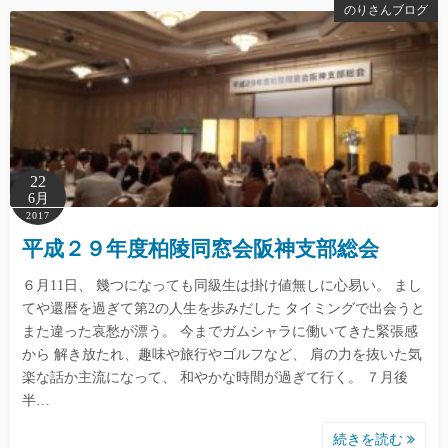
のりさんブログ
22
6月
2017
平成２９年度柏陵同窓会阪神支部総会
６月11日、 幾つになっても同級生は掛け値無しに心易い。 まし
てや還暦を過ぎて第2の人生を歩みだした タイミングで出会うと
また違った哀愁が漂う。 今までガムシャラに働いてきた緊張感
から 解き放たれ、趣味や旅行やゴルフなど、 肩の力を抜いた気
楽な話か主流になって、 和やかな時間が過ぎて行く。 ７月後
半…
続きを読む