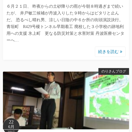
６月２１日、 昨夜からの土砂降りの雨が今朝８時過ぎまで続い
たが、 井戸敏三候補が丹波入りした９時からはピタリと止ん
だ。 恐るべし晴れ男、涼しい日陰の中６か所の街頭演説決行。
青垣町 R429号榎トンネル早期着工 廃校した３小学校の跡地利
用への支援 氷上町 更なる防災対策と水害対策 丹波医療センタ
ーへ…
続きを読む
のりさんブログ
22
6月
2017