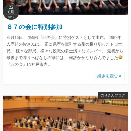
22
6月
2017
８７の会に特別参加
６月16日、 第9回『87の会』に特別ゲストとして出席。 1987年
入庁組の皆さんは、 正に県庁を牽引する脂の乗り切ったトロ世
代。 様々な部局、様々な役職の多士済々なメンバー、 最初から
最後まで喋りっぱなしの割には、 何故かかなり呑んでました
『87の会』IN神戸市内…
続きを読む
のりさんブログ