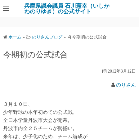
コ
兵庫県議会議員 石川憲幸（いしか
わのりゆき）の公式サイト
ン
テ
ン
ツ
ホーム
»
のりさんブログ
»
今期初の公式試合
へ
ス
今期初の公式試合
キ
ッ
2012年3月12日
プ
のりさん
３月１０日、
少年野球の本年初めての公式戦、
全日本学童丹波市大会が開幕。
丹波市内全２５チームが勢揃い。
来年は、少子化のため、チーム編成が