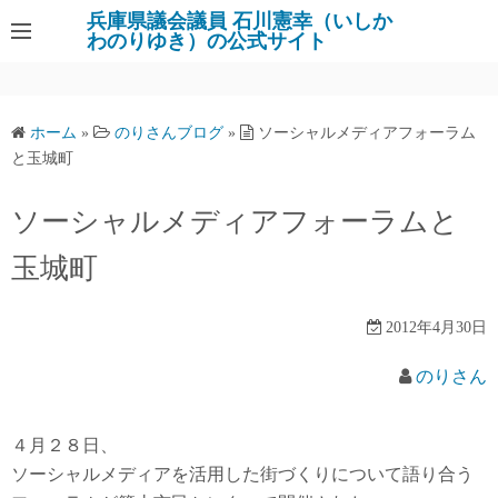
コ
兵庫県議会議員 石川憲幸（いしか
わのりゆき）の公式サイト
ン
テ
ン
ツ
ホーム
»
のりさんブログ
»
ソーシャルメディアフォーラム
へ
と玉城町
ス
キ
ソーシャルメディアフォーラムと
ッ
玉城町
プ
2012年4月30日
のりさん
４月２８日、
ソーシャルメディアを活用した街づくりについて語り合う