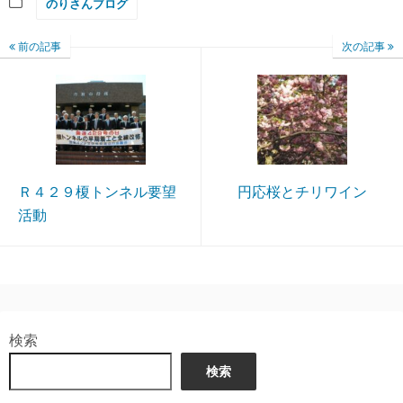
のりさんブログ
前の記事
次の記事
Ｒ４２９榎トンネル要望
円応桜とチリワイン
活動
検索
検索