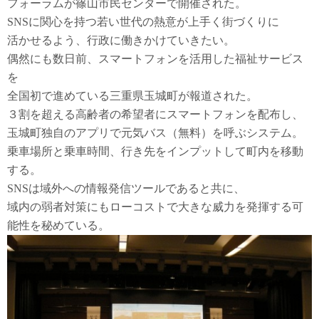
フォーラムが篠山市民センターで開催された。
SNSに関心を持つ若い世代の熱意が上手く街づくりに
活かせるよう、行政に働きかけていきたい。
偶然にも数日前、スマートフォンを活用した福祉サービス
を
全国初で進めている三重県玉城町が報道された。
３割を超える高齢者の希望者にスマートフォンを配布し、
玉城町独自のアプリで元気バス（無料）を呼ぶシステム。
乗車場所と乗車時間、行き先をインプットして町内を移動
する。
SNSは域外への情報発信ツールであると共に、
域内の弱者対策にもローコストで大きな威力を発揮する可
能性を秘めている。