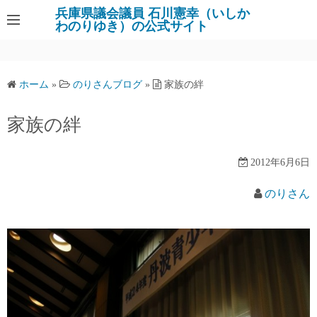
コ
兵庫県議会議員 石川憲幸（いしか
わのりゆき）の公式サイト
ン
テ
ン
ツ
ホーム
»
のりさんブログ
»
家族の絆
へ
ス
家族の絆
キ
ッ
2012年6月6日
プ
のりさん