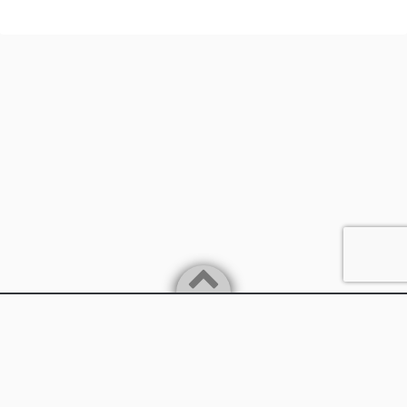
Powered by
WordPress
Theme by
Simple Days
兵庫県丹波市
©2026
兵庫県議会議員 石川憲幸（いしかわのりゆき）の公式サイ