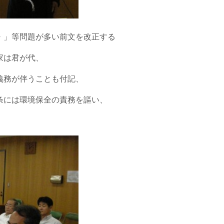
・」等問題が多い前文を改正する
家は君が代、
義務が伴うことも付記、
条には環境保全の責務を謳い、