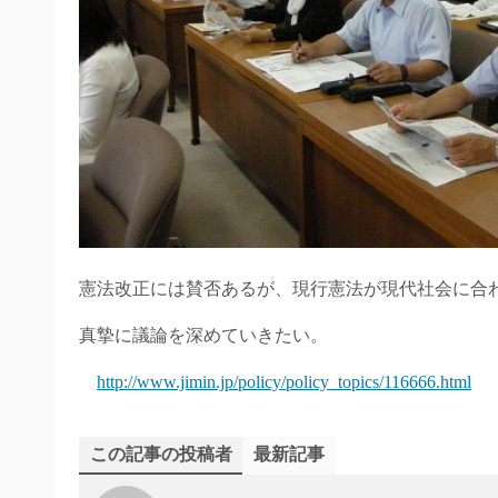
憲法改正には賛否あるが、現行憲法が現代社会に合
真摯に議論を深めていきたい。
http://www.jimin.jp/policy/policy_topics/116666.html
この記事の投稿者
最新記事