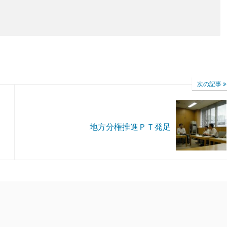
次の記事
地方分権推進ＰＴ発足