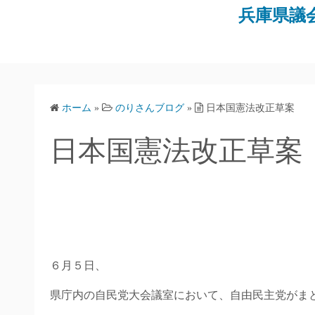
コ
兵庫県議
ン
テ
ン
ツ
へ
ホーム
»
のりさんブログ
»
日本国憲法改正草案
ス
キ
日本国憲法改正草案
ッ
プ
６月５日、
県庁内の自民党大会議室において、自由民主党がま