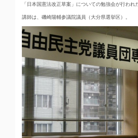
「日本国憲法改正草案」についての勉強会が行われ
講師は、磯崎陽輔参議院議員（大分県選挙区）。