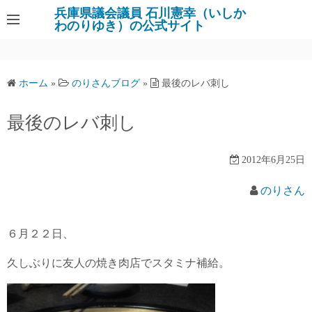
コ
兵庫県議会議員 石川憲幸（いしか
わのりゆき）の公式サイト
ン
テ
ン
ツ
ホーム
»
のりさんブログ
»
最後のレバ刺し
へ
ス
最後のレバ刺し
キ
ッ
2012年6月25日
プ
のりさん
６月２２日、
久しぶりに友人の焼き肉店でスタミナ補給。