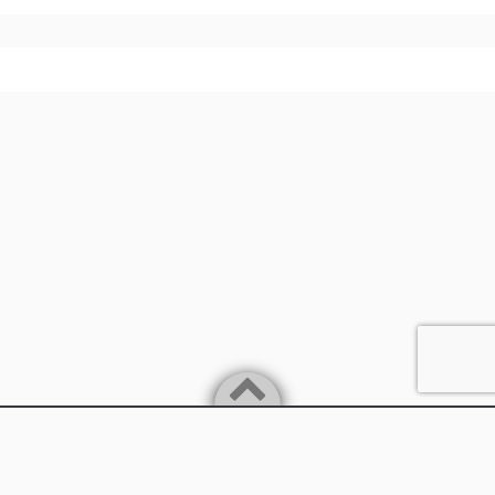
Powered by
WordPress
Theme by
Simple Days
兵庫県丹波市