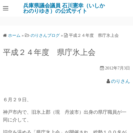
コ
兵庫県議会議員 石川憲幸（いしか
わのりゆき）の公式サイト
ン
テ
ン
ツ
ホーム
»
のりさんブログ
»
平成２４年度 県庁氷上会
へ
ス
平成２４年度 県庁氷上会
キ
ッ
2012年7月3日
プ
のりさん
６月２９日、
神戸市内で、旧氷上郡（現 丹波市）出身の県庁職員が一
同に介して、
旧交を温める「県庁氷上会」が開催され、総勢１００名が