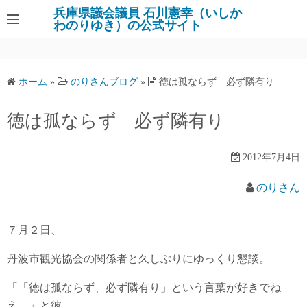
コ
兵庫県議会議員 石川憲幸（いしか
わのりゆき）の公式サイト
ン
テ
ン
ツ
ホーム
»
のりさんブログ
»
徳は孤ならず 必ず隣有り
へ
ス
徳は孤ならず 必ず隣有り
キ
ッ
2012年7月4日
プ
のりさん
７月２日、
丹波市観光協会の関係者と久しぶりにゆっくり懇談。
「「徳は孤ならず、必ず隣有り」という言葉が好きでね
え。」と彼。