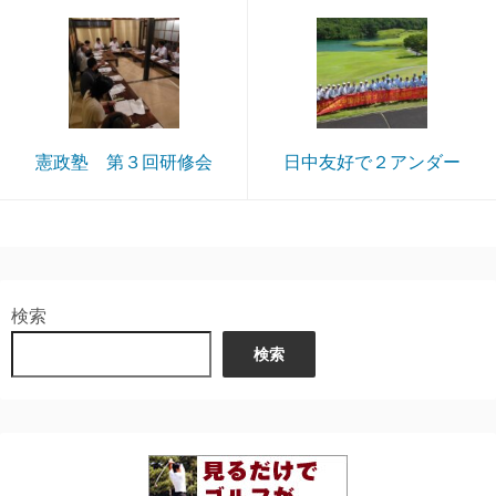
憲政塾 第３回研修会
日中友好で２アンダー
検索
検索