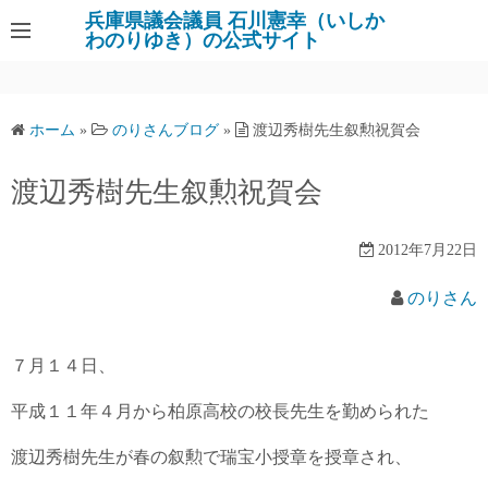
コ
兵庫県議会議員 石川憲幸（いしか
わのりゆき）の公式サイト
ン
テ
ン
ツ
ホーム
»
のりさんブログ
»
渡辺秀樹先生叙勲祝賀会
へ
ス
渡辺秀樹先生叙勲祝賀会
キ
ッ
2012年7月22日
プ
のりさん
７月１４日、
平成１１年４月から柏原高校の校長先生を勤められた
渡辺秀樹先生が春の叙勲で瑞宝小授章を授章され、