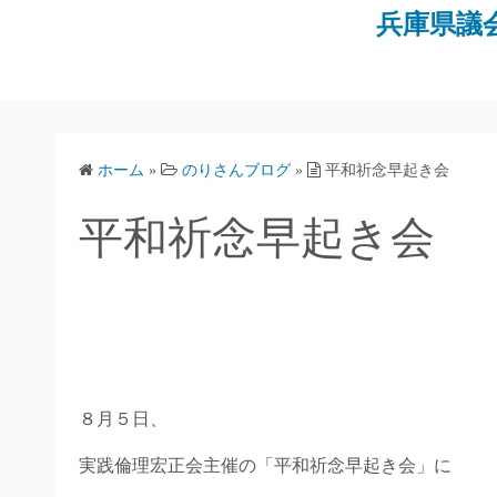
コ
兵庫県議
ン
テ
ン
ツ
へ
ホーム
»
のりさんブログ
»
平和祈念早起き会
ス
キ
平和祈念早起き会
ッ
プ
８月５日、
実践倫理宏正会主催の「平和祈念早起き会」に