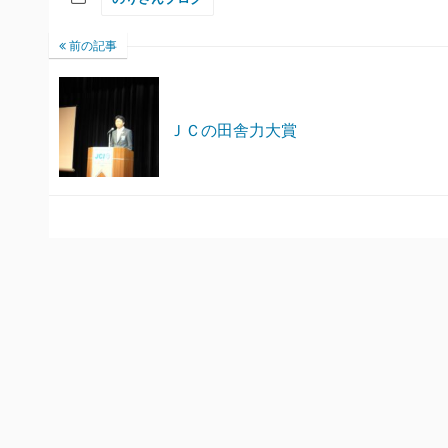
前の記事
ＪＣの田舎力大賞