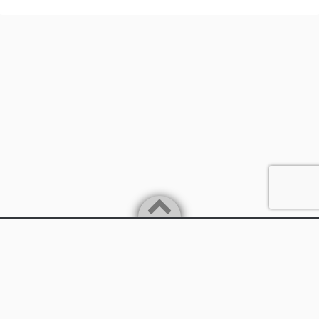
Powered by
WordPress
Theme by
Simple Days
兵庫県丹波市
©2026
兵庫県議会議員 石川憲幸（いしかわのりゆき）の公式サイ
ト