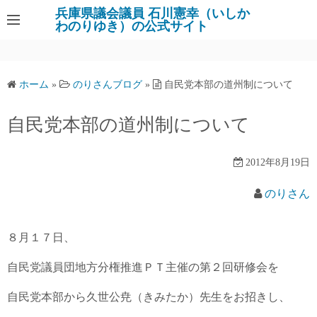
コ
兵庫県議会議員 石川憲幸（いしか
わのりゆき）の公式サイト
ン
テ
ン
ツ
ホーム
»
のりさんブログ
»
自民党本部の道州制について
へ
ス
自民党本部の道州制について
キ
ッ
2012年8月19日
プ
のりさん
８月１７日、
自民党議員団地方分権推進ＰＴ主催の第２回研修会を
自民党本部から久世公尭（きみたか）先生をお招きし、