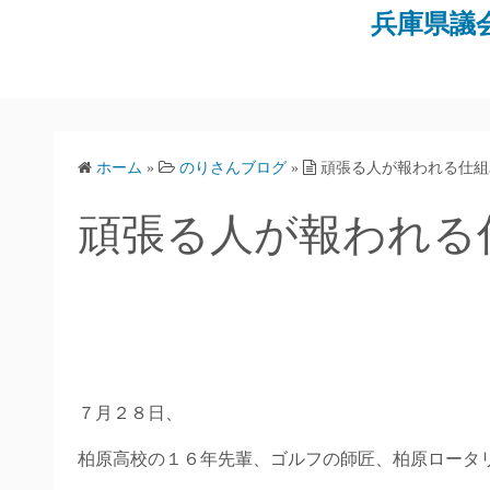
コ
兵庫県議
ン
テ
ン
ツ
へ
ホーム
»
のりさんブログ
»
頑張る人が報われる仕組
ス
キ
頑張る人が報われる
ッ
プ
７月２８日、
柏原高校の１６年先輩、ゴルフの師匠、柏原ロータ