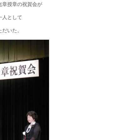
光章授章の祝賀会が
一人として
ただいた。