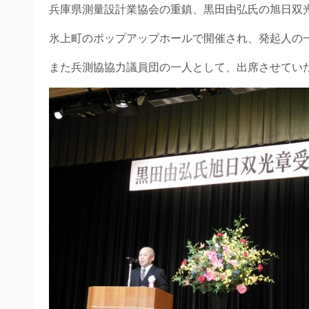
兵庫県測量設計業協会の重鎮、黒田由弘氏の旭日双
氷上町のポップアップホールで開催され、発起人の
また兵測協協力議員団の一人として、出席させてい