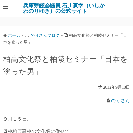
コ
兵庫県議会議員 石川憲幸（いしか
わのりゆき）の公式サイト
ン
テ
ン
ツ
ホーム
»
のりさんブログ
»
柏高文化祭と柏陵セミナー「日
へ
本を塗った男」
ス
キ
柏高文化祭と柏陵セミナー「日本を
ッ
塗った男」
プ
2012年9月18日
のりさん
９月１５日、
母校柏原高校の文化祭に併せて、