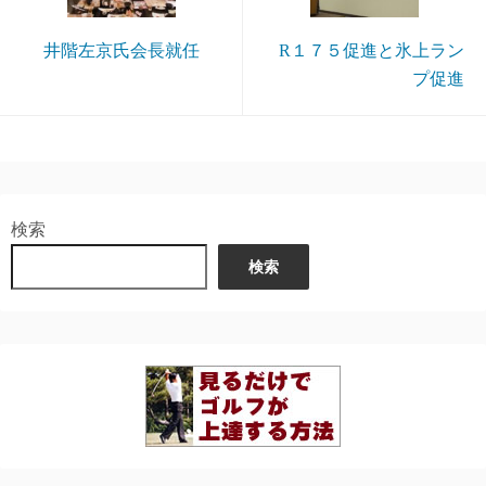
井階左京氏会長就任
R１７５促進と氷上ラン
プ促進
検索
検索