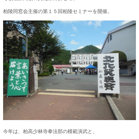
柏陵同窓会主催の第１５回柏陵セミナーを開催。
今年は、柏高少林寺拳法部の模範演武と、