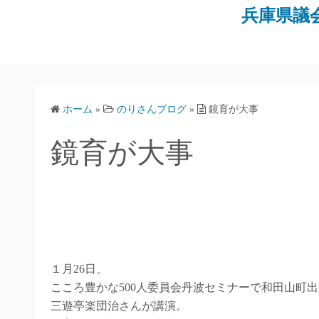
コ
兵庫県議
ン
テ
ン
ツ
へ
ホーム
»
のりさんブログ
»
鏡育が大事
ス
キ
鏡育が大事
ッ
プ
１月26日、
こころ豊かな500人委員会丹波セミナーで和田山町
三遊亭楽団治さんが講演。