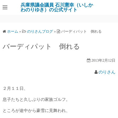
コ
兵庫県議会議員 石川憲幸（いしか
わのりゆき）の公式サイト
ン
テ
ン
ツ
ホーム
»
のりさんブログ
»
バーディパット 倒れる
へ
ス
バーディパット 倒れる
キ
ッ
2013年2月12日
プ
のりさん
２月１１日、
息子たちと久しぶりの家族ゴルフ。
ところが途中から豪雪に見舞われ、