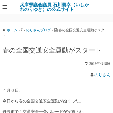
コ
兵庫県議会議員 石川憲幸（いしか
わのりゆき）の公式サイト
ン
テ
ン
ツ
ホーム
»
のりさんブログ
»
春の全国交通安全運動がスター
へ
ト
ス
キ
春の全国交通安全運動がスタート
ッ
プ
2013年4月8日
のりさん
４月６日、
今日から春の全国交通安全運動が始まった。
丹波市でも交通安全一斉パレードが実施され、