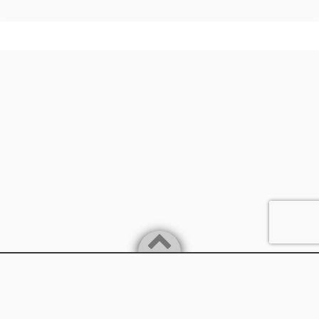
Powered by
WordPress
Theme by
Simple Days
兵庫県丹波市
©2026