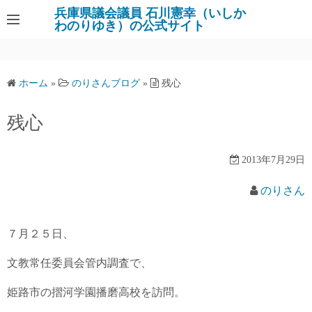
コ
兵庫県議会議員 石川憲幸（いしか
わのりゆき）の公式サイト
ン
テ
ン
ツ
ホーム
»
のりさんブログ
»
残心
へ
ス
残心
キ
ッ
2013年7月29日
プ
のりさん
７月２５日、
文教常任委員会管内調査で、
姫路市の摺河学園播磨高校を訪問。