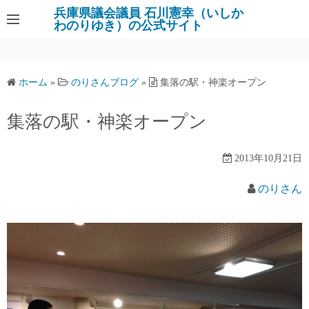
コ
兵庫県議会議員 石川憲幸（いしか
わのりゆき）の公式サイト
ン
テ
ン
ツ
ホーム
»
のりさんブログ
»
集落の駅・神楽オープン
へ
ス
集落の駅・神楽オープン
キ
ッ
2013年10月21日
プ
のりさん