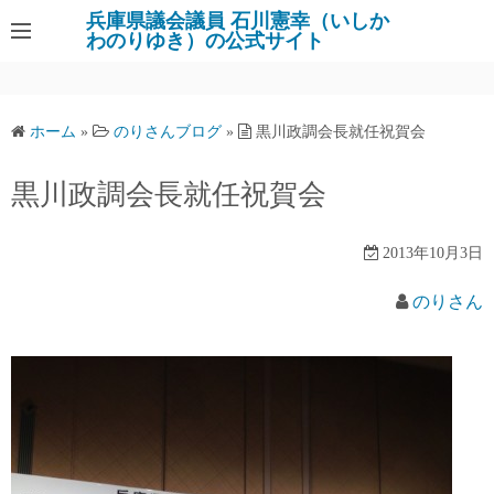
コ
兵庫県議会議員 石川憲幸（いしか
わのりゆき）の公式サイト
ン
テ
ン
ツ
ホーム
»
のりさんブログ
»
黒川政調会長就任祝賀会
へ
ス
黒川政調会長就任祝賀会
キ
ッ
2013年10月3日
プ
のりさん