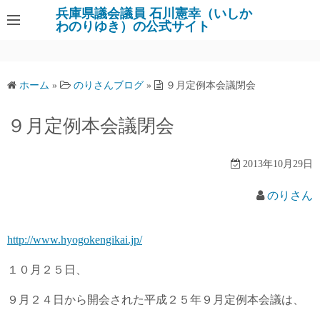
コ
兵庫県議会議員 石川憲幸（いしか
わのりゆき）の公式サイト
ン
テ
ン
ツ
ホーム
»
のりさんブログ
»
９月定例本会議閉会
へ
ス
９月定例本会議閉会
キ
ッ
2013年10月29日
プ
のりさん
http://www.hyogokengikai.jp/
１０月２５日、
９月２４日から開会された平成２５年９月定例本会議は、