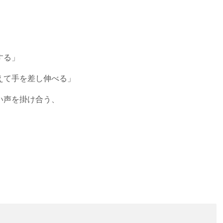
する」
えて手を差し伸べる」
い声を掛け合う、