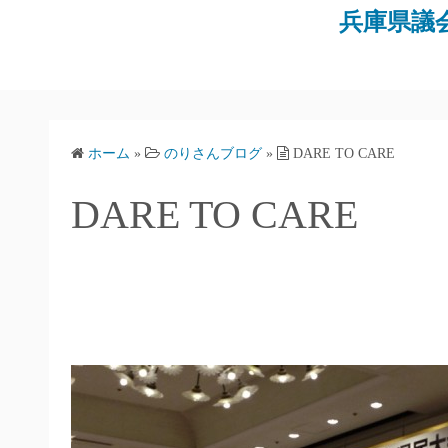
コ
兵庫県議
ン
テ
ン
ツ
へ
ホーム
»
のりさんブログ
»
DARE TO CARE
ス
キ
DARE TO CARE
ッ
プ