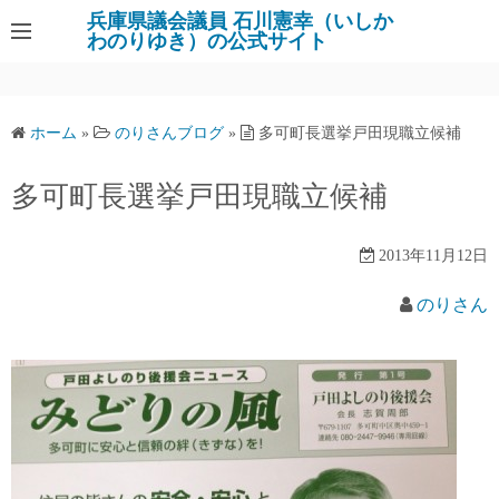
コ
兵庫県議会議員 石川憲幸（いしか
わのりゆき）の公式サイト
ン
テ
ン
ツ
ホーム
»
のりさんブログ
»
多可町長選挙戸田現職立候補
へ
ス
多可町長選挙戸田現職立候補
キ
ッ
2013年11月12日
プ
のりさん