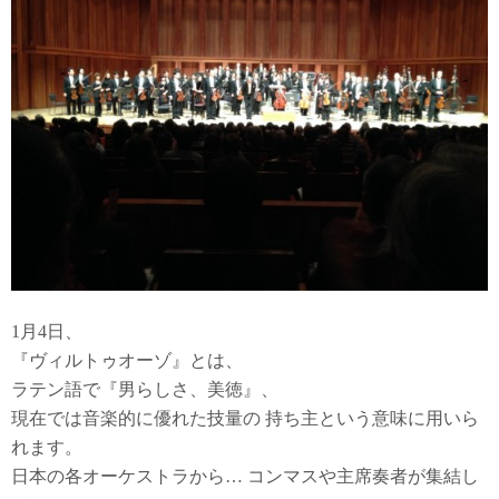
1月4日、
『ヴィルトゥオーゾ』とは、
ラテン語で『男らしさ、美徳』、
現在では音楽的に優れた技量の 持ち主という意味に用いら
れます。
日本の各オーケストラから… コンマスや主席奏者が集結し