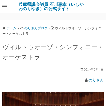
コ
兵庫県議会議員 石川憲幸（いしか
わのりゆき）の公式サイト
ン
テ
ン
ツ
ホーム
»
のりさんブログ
»
ヴィルトウオーゾ・シンフォニ
へ
ー・オーケストラ
ス
キ
ヴィルトウオーゾ・シンフォニー・
ッ
オーケストラ
プ
2014年2月4日
のりさん