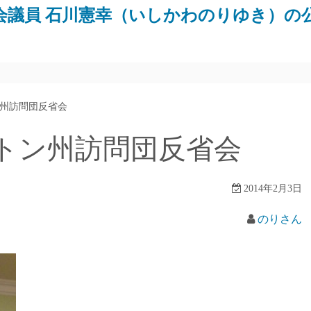
会議員 石川憲幸（いしかわのりゆき）の
州訪問団反省会
トン州訪問団反省会
2014年2月3日
のりさん