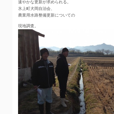
速やかな更新が求められる。
氷上町犬岡自治会、
農業用水路整備更新についての
現地調査。