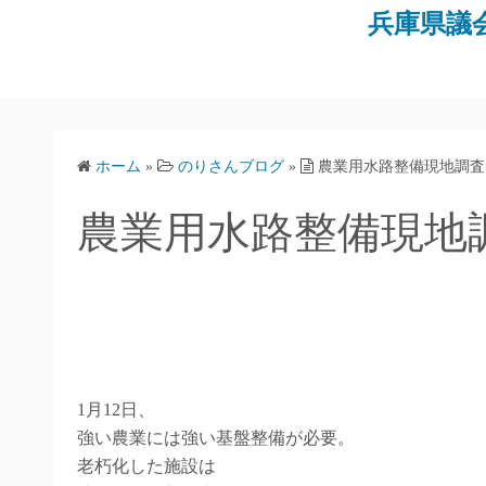
コ
兵庫県議
ン
テ
ン
ツ
へ
ホーム
»
のりさんブログ
»
農業用水路整備現地調査
ス
キ
農業用水路整備現地
ッ
プ
1月12日、
強い農業には強い基盤整備が必要。
老朽化した施設は