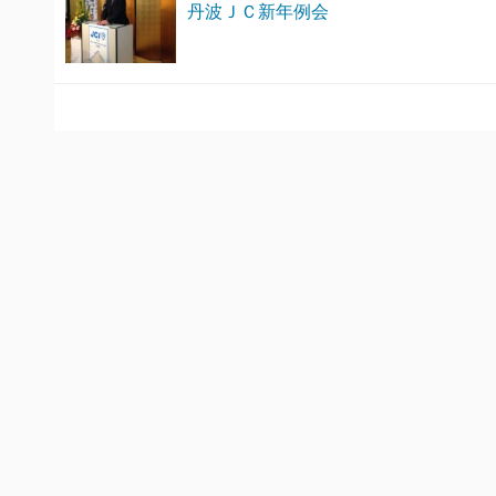
丹波ＪＣ新年例会