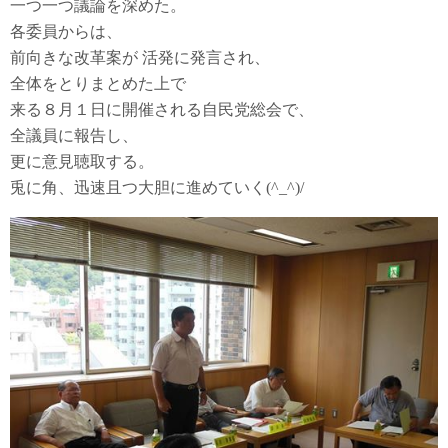
一つ一つ議論を深めた。
各委員からは、
前向きな改革案が 活発に発言され、
全体をとりまとめた上で
来る８月１日に開催される自民党総会で、
全議員に報告し、
更に意見聴取する。
兎に角、迅速且つ大胆に進めていく(^_^)/