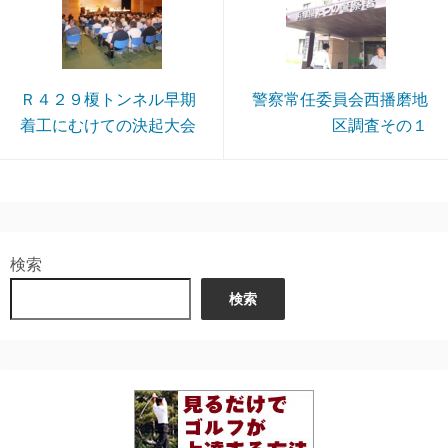
Ｒ４２９榎トンネル早期
警察常任委員会西播磨地
着工にむけての決起大会
区調査その１
検索
検索