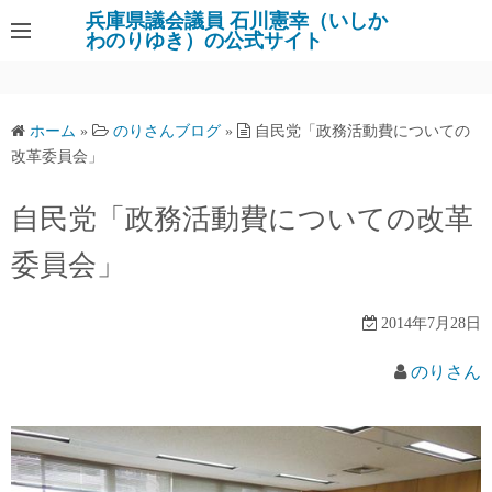
コ
兵庫県議会議員 石川憲幸（いしか
わのりゆき）の公式サイト
ン
テ
ン
ツ
ホーム
»
のりさんブログ
»
自民党「政務活動費についての
へ
改革委員会」
ス
キ
自民党「政務活動費についての改革
ッ
委員会」
プ
2014年7月28日
のりさん