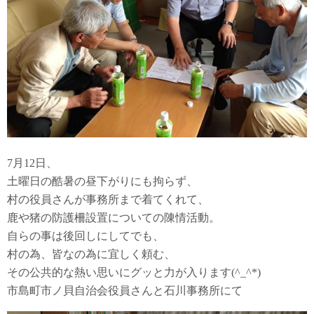
7月12日、
土曜日の酷暑の昼下がりにも拘らず、
村の役員さんが事務所まで着てくれて、
鹿や猪の防護柵設置についての陳情活動。
自らの事は後回しにしてでも、
村の為、皆なの為に宜しく頼む、
その公共的な熱い思いにグッと力が入ります(^_^*)
市島町市ノ貝自治会役員さんと石川事務所にて