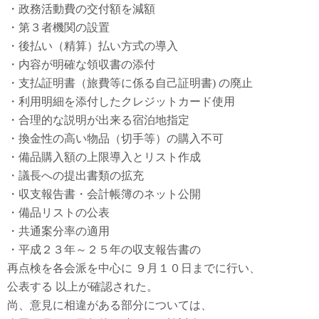
・政務活動費の交付額を減額
・第３者機関の設置
・後払い（精算）払い方式の導入
・内容が明確な領収書の添付
・支払証明書（旅費等に係る自己証明書) の廃止
・利用明細を添付したクレジットカード使用
・合理的な説明が出来る宿泊地指定
・換金性の高い物品（切手等）の購入不可
・備品購入額の上限導入とリスト作成
・議長への提出書類の拡充
・収支報告書・会計帳簿のネット公開
・備品リストの公表
・共通案分率の適用
・平成２３年～２５年の収支報告書の
再点検を各会派を中心に ９月１０日までに行い、
公表する 以上が確認された。
尚、意見に相違がある部分については、