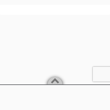
Powered by
WordPress
Theme by
Simple Days
兵庫県丹波市
©2026