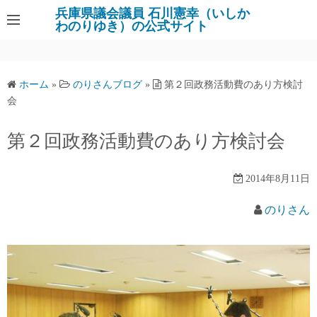
コ
兵庫県議会議員 石川憲幸（いしか
わのりゆき）の公式サイト
ン
テ
ン
ツ
ホーム
»
のりさんブログ
»
第２回政務活動費のあり方検討
へ
会
ス
キ
第２回政務活動費のあり方検討会
ッ
プ
2014年8月11日
のりさん