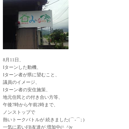
8月11日、
Iターンした動機、
Iターン者が県に望むこと、
議員のイメージ、
Iターン者の安住施策、
地元住民との付き合い方等、
午後7時から午前2時まで、
ノンストップで
熱いトークバトルが 続きました(⌒-⌒; )
一気に若いFB友達が 増加中(^_^)v