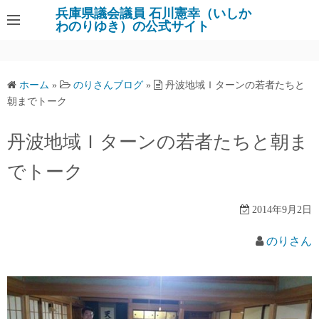
コ
兵庫県議会議員 石川憲幸（いしか
わのりゆき）の公式サイト
ン
テ
ン
ツ
ホーム
»
のりさんブログ
»
丹波地域Ｉターンの若者たちと
へ
朝までトーク
ス
キ
丹波地域Ｉターンの若者たちと朝ま
ッ
でトーク
プ
2014年9月2日
のりさん