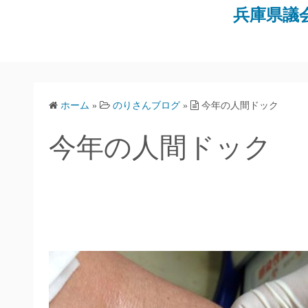
コ
兵庫県議
ン
テ
ン
ツ
へ
ホーム
»
のりさんブログ
»
今年の人間ドック
ス
キ
今年の人間ドック
ッ
プ