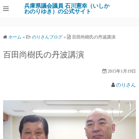
コ
兵庫県議会議員 石川憲幸（いしか
わのりゆき）の公式サイト
ン
テ
ン
ツ
ホーム
»
のりさんブログ
»
百田尚樹氏の丹波講演
へ
ス
百田尚樹氏の丹波講演
キ
ッ
2015年1月19日
プ
のりさん