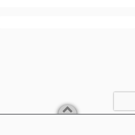
Powered by
WordPress
Theme by
Simple Days
兵庫県丹波市