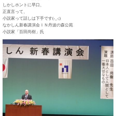
しかしホントに早口、
正直言って、
小説家って話しは下手です(-_-;)
なかしん新春講演会ＩＮ丹波の森公苑
小説家「百田尚樹」氏