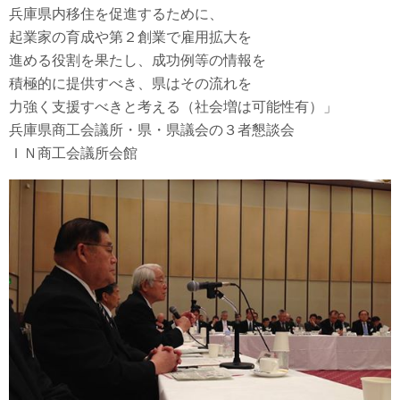
兵庫県内移住を促進するために、
起業家の育成や第２創業で雇用拡大を
進める役割を果たし、成功例等の情報を
積極的に提供すべき、県はその流れを
力強く支援すべきと考える（社会増は可能性有）」
兵庫県商工会議所・県・県議会の３者懇談会
ＩＮ商工会議所会館