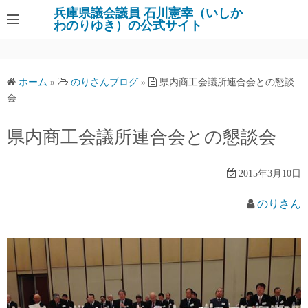
コ
兵庫県議会議員 石川憲幸（いしか
わのりゆき）の公式サイト
ン
テ
ン
ツ
ホーム
»
のりさんブログ
»
県内商工会議所連合会との懇談
へ
会
ス
キ
県内商工会議所連合会との懇談会
ッ
プ
2015年3月10日
のりさん