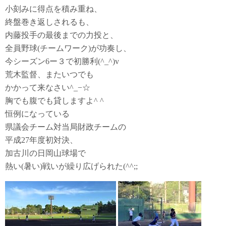
小刻みに得点を積み重ね、
終盤巻き返しされるも、
内藤投手の最後までの力投と、
全員野球(チームワーク)が功奏し、
今シーズン6ー３で初勝利(^_^)v
荒木監督、またいつでも
かかって来なさい^_−☆
胸でも腹でも貸しますよ^ ^
恒例になっている
県議会チーム対当局財政チームの
平成27年度初対決、
加古川の日岡山球場で
熱い(暑い)戦いが繰り広げられた(^^;;