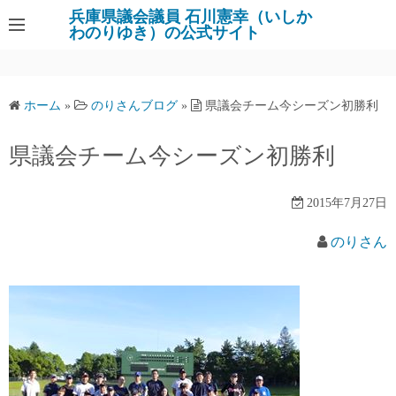
コ
兵庫県議会議員 石川憲幸（いしか
わのりゆき）の公式サイト
ン
テ
ン
ツ
ホーム
»
のりさんブログ
»
県議会チーム今シーズン初勝利
へ
ス
県議会チーム今シーズン初勝利
キ
ッ
2015年7月27日
プ
のりさん