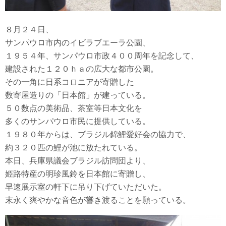
８月２４日、
サンパウロ市内のイビラブエーラ公園、
１９５４年、サンパウロ市政４００周年を記念して、
建設された１２０ｈａの広大な都市公園。
その一角に日系コロニアが寄贈した
数寄屋造りの「日本館」が建っている。
５０数点の美術品、茶室等日本文化を
多くのサンパウロ市民に提供している。
１９８０年からは、ブラジル錦鯉愛好会の協力で、
約３２０匹の鯉が池に放たれている。
本日、兵庫県議会ブラジル訪問団より、
姫路特産の明珍風鈴を日本館に寄贈し、
早速展示室の軒下に吊り下げていただいた。
末永く爽やかな音色が響き渡ることを願っている。