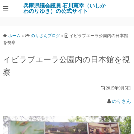
コ
兵庫県議会議員 石川憲幸（いしか
わのりゆき）の公式サイト
ン
テ
ン
ツ
ホーム
»
のりさんブログ
»
イビラブエーラ公園内の日本館
へ
を視察
ス
キ
イビラブエーラ公園内の日本館を視
ッ
察
プ
2015年9月5日
のりさん