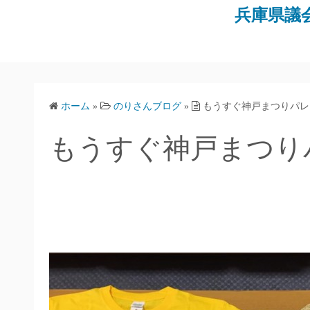
コ
兵庫県議
ン
テ
ン
ツ
へ
ホーム
»
のりさんブログ
»
もうすぐ神戸まつりパレ
ス
キ
もうすぐ神戸まつり
ッ
プ