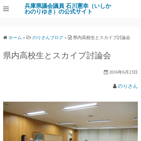
コ
兵庫県議会議員 石川憲幸（いしか
わのりゆき）の公式サイト
ン
テ
ン
ツ
ホーム
»
のりさんブログ
»
県内高校生とスカイプ討論会
へ
ス
県内高校生とスカイプ討論会
キ
ッ
2016年6月23日
プ
のりさん