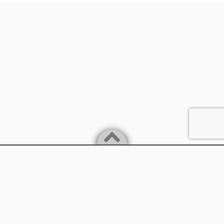
Powered by
WordPress
Theme by
Simple Days
兵庫県丹波市
©2026
兵庫県議会議員 石川憲幸（いしかわのりゆき）の公式サイ
ト