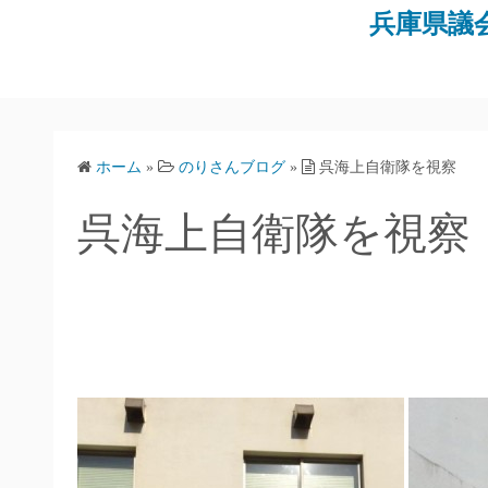
コ
兵庫県議
ン
テ
ン
ツ
へ
ホーム
»
のりさんブログ
»
呉海上自衛隊を視察
ス
キ
呉海上自衛隊を視察
ッ
プ