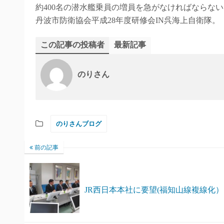
約400名の潜水艦乗員の増員を急がなければならない
丹波市防衛協会平成28年度研修会IN呉海上自衛隊。
この記事の投稿者
最新記事
のりさん
のりさんブログ
前の記事
JR西日本本社に要望(福知山線複線化）