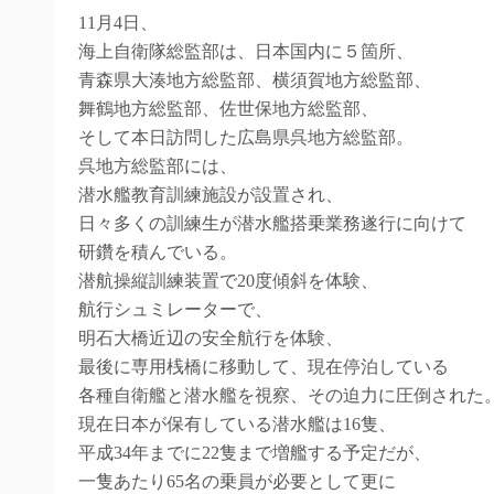
11月4日、
海上自衛隊総監部は、日本国内に５箇所、
青森県大湊地方総監部、横須賀地方総監部、
舞鶴地方総監部、佐世保地方総監部、
そして本日訪問した広島県呉地方総監部。
呉地方総監部には、
潜水艦教育訓練施設が設置され、
日々多くの訓練生が潜水艦搭乗業務遂行に向けて
研鑽を積んでいる。
潜航操縦訓練装置で20度傾斜を体験、
航行シュミレーターで、
明石大橋近辺の安全航行を体験、
最後に専用桟橋に移動して、現在停泊している
各種自衛艦と潜水艦を視察、その迫力に圧倒された
現在日本が保有している潜水艦は16隻、
平成34年までに22隻まで増艦する予定だが、
一隻あたり65名の乗員が必要として更に