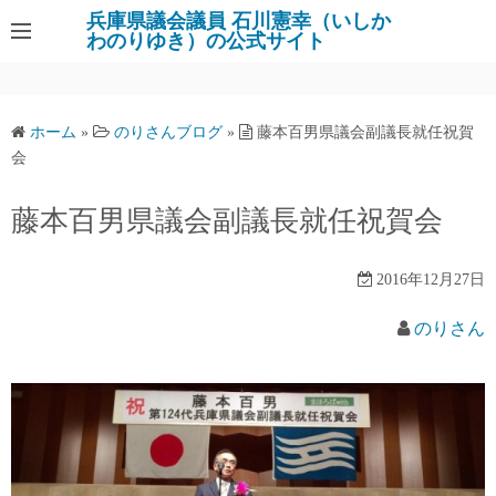
コ
兵庫県議会議員 石川憲幸（いしか
わのりゆき）の公式サイト
ン
テ
ン
ツ
ホーム
»
のりさんブログ
»
藤本百男県議会副議長就任祝賀
へ
会
ス
キ
藤本百男県議会副議長就任祝賀会
ッ
プ
2016年12月27日
のりさん