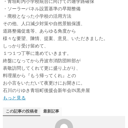
・青垣町内小学校統合に向けての通学路確保
・ソーラーパネル設置基準の早期整備
・廃校となった小学校の活用方法
その他、人口減少対策や自然景観保護、
道路整備促進等、あらゆる角度から
様々な要望、陳情、提案、意見、いただきました。
しっかり受け留めて、
１つ１つ丁寧に進めていきます。
終盤になってから丹波市消防団幹部が
表敬訪問してくれて更に盛り上がり、
料理屋から『もう帰ってくれ』との
お小言をいただいて夜更けにお開きに。
石川のりゆき青垣町後援会新年会IN黒井屋
もっと見る
この記事の投稿者
最新記事