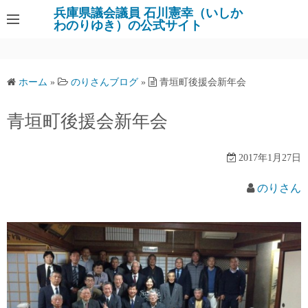
コ
兵庫県議会議員 石川憲幸（いしか
わのりゆき）の公式サイト
ン
テ
ン
ツ
ホーム
»
のりさんブログ
»
青垣町後援会新年会
へ
ス
青垣町後援会新年会
キ
ッ
2017年1月27日
プ
のりさん