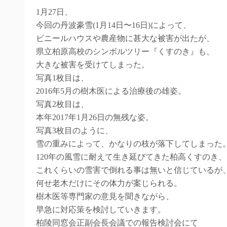
1月27日、
今回の丹波豪雪(1月14日〜16日)によって、
ビニールハウスや農産物に甚大な被害が出たが、
県立柏原高校のシンボルツリー『くすのき』も、
大きな被害を受けてしまった。
写真1枚目は、
2016年5月の樹木医による治療後の雄姿。
写真2枚目は、
本年2017年1月26日の無残な姿。
写真3枚目のように、
雪の重みによって、かなりの枝が落下してしまった
120年の風雪に耐えて生き延びてきた柏高くすのき、
これくらいの雪害で倒れる事は無いと信じているが
何せ老木だけにその体力が案じられる。
樹木医等専門家の意見を聞きながら、
早急に対応策を検討していきます。
柏陵同窓会正副会長会議での報告検討会にて