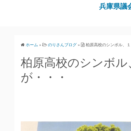
コ
兵庫県議
ン
テ
ン
ツ
へ
ホーム
»
のりさんブログ
»
柏原高校のシンボル、１
ス
キ
柏原高校のシンボル
ッ
プ
が・・・