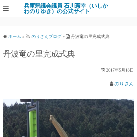
コ
兵庫県議会議員 石川憲幸（いしか
わのりゆき）の公式サイト
ン
テ
ン
ツ
ホーム
»
のりさんブログ
»
丹波竜の里完成式典
へ
ス
丹波竜の里完成式典
キ
ッ
2017年5月18日
プ
のりさん