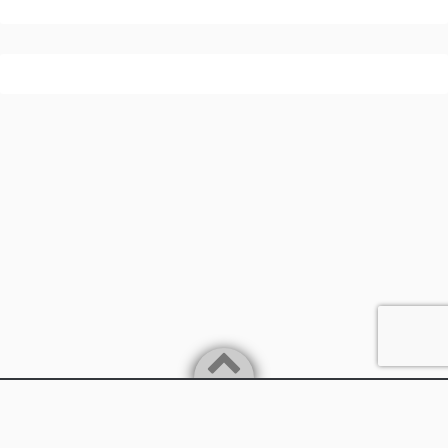
Powered by
WordPress
Theme by
Simple Days
兵庫県丹波市