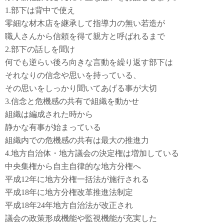
1.部下は背中で使え
零細な材木店を継承して指導力の無い若造が
職人さんから信頼を得て親方と呼ばれるまで
2.部下の話しを聞け
何でも逆らい後ろ向きな言動を繰り返す部下は
それなりの信念や思いを持っている、
その思いをしっかり聞いてあげる事が大切
3.信念と危機感の共有で組織を動かせ
組織は編成された時から
静かな有事が始まっている
組織内での危機感の共有は最大の推進力
4.地方自治体・地方議会の決定権は増加している
中央集権から自主自律的な地方分権へ
平成12年に地方分権一括法が施行される
平成18年に地方分権改革推進法制定
平成18年24年地方自治法が改正され
議会の政策形成機能や監視機能が充実した