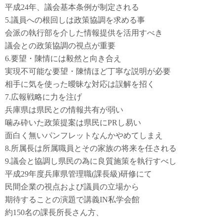
平成24年、議会基本条例が制定される
5.議員への根回しは政策協調を求める事
会派の執行部を介した情報提供を活用すべき
議会との政策協調の視点が重要
6.要望・陳情には毅然と向き合え
実現不可能な要望・陳情ほど丁寧な説明が必要
相手に気を使った曖昧な対応は誤解を招く
7.広報戦略に力を注げ
兵庫県は県民との情報共有が弱い
噛み砕いた政策提案は県民にPRし易い
面白く無いパンフレットなんかやめてしまえ
8.所属長は所属職員とその家族の将来を任される
9.議会と協調し県民の為に良質施策を執行すべし
平成29年度兵庫県管理職(課長級)研修にて
民間企業の視点および議員の立場から
期待することの演題で講義IN私学会館
約150名の課長所長さん方、