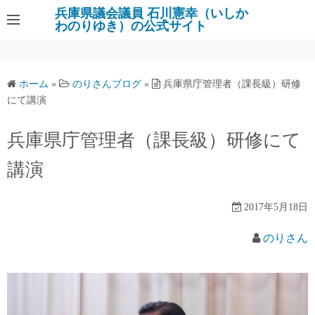
コ
兵庫県議会議員 石川憲幸（いしか
わのりゆき）の公式サイト
ン
テ
ン
ツ
ホーム
»
のりさんブログ
»
兵庫県庁管理者（課長級）研修
へ
にて講演
ス
キ
兵庫県庁管理者（課長級）研修にて
ッ
講演
プ
2017年5月18日
のりさん