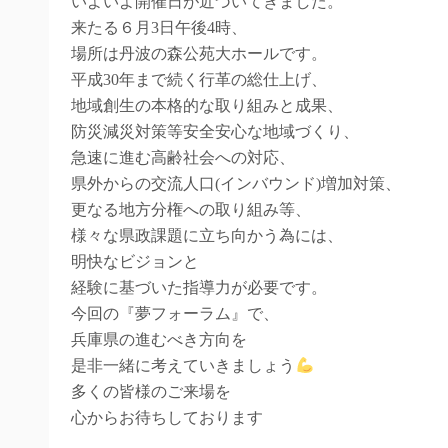
いよいよ開催日が近づいてきました。
来たる６月3日午後4時、
場所は丹波の森公苑大ホールです。
平成30年まで続く行革の総仕上げ、
地域創生の本格的な取り組みと成果、
防災減災対策等安全安心な地域づくり、
急速に進む高齢社会への対応、
県外からの交流人口(インバウンド)増加対策、
更なる地方分権への取り組み等、
様々な県政課題に立ち向かう為には、
明快なビジョンと
経験に基づいた指導力が必要です。
今回の『夢フォーラム』で、
兵庫県の進むべき方向を
是非一緒に考えていきましょう
多くの皆様のご来場を
心からお待ちしております