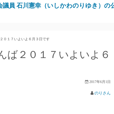
会議員 石川憲幸（いしかわのりゆき）の
２０１７いよいよ６月３日です
んば２０１７いよいよ６
2017年6月1日
のりさん