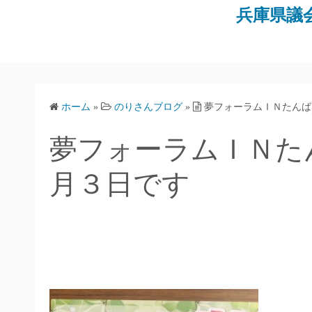
コ
兵庫県議
ン
テ
ン
ツ
へ
ホーム
»
のりさんブログ
»
夢フォーラムＩＮたんば
ス
キ
夢フォーラムＩＮた
ッ
プ
月３日です